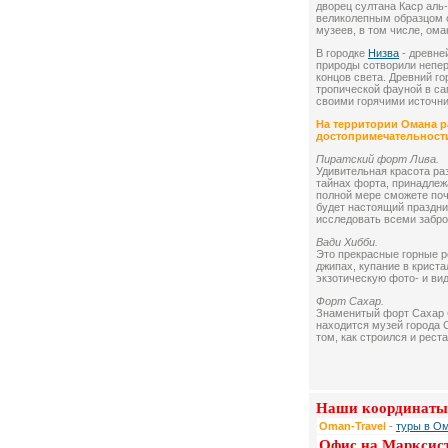
дворец султана Каср аль
великолепным образцом 
музеев, в том числе, ома
В городке
Низва
- древней
природы сотворили непер
концов света. Древний го
тропической фауной в са
своими горячими источн
На территории Омана р
достопримечательност
Пиратский форт Лива.
Удивительная красота р
тайнах форта, принадле
полной мере сможете почу
будет настоящий праздни
исследовать всеми забр
Вади Хибби.
Это прекрасные горные р
джипах, купание в крист
экзотическую фото- и ви
Форт Сахар.
Знаменитый форт Сахар б
находится музей города С
том, как строился и рест
Наши координаты
Oman-Travel
-
туры в Ом
Офис на Марксис