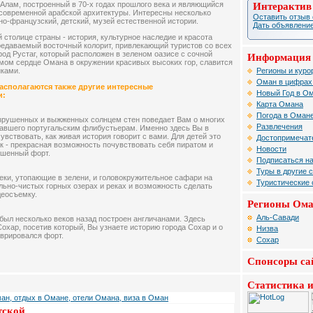
-Алам, построенный в 70-х годах прошлого века и являющийся
Интерактив
современной арабской архитектуры. Интересны несколько
Оставить отзыв 
но-французский, детский, музей естественной истории.
Дать объявление
 столице страны - история, культурное наследие и красота
едаваемый восточный колорит, привлекающий туристов со всех
род Рустаг, который расположен в зеленом оазисе с сочной
Информация 
мом сердце Омана в окружении красивых высоких гор, славится
Регионы и куро
иками.
Оман в цифрах
асполагаются также другие интересные
Новый Год в О
и:
Карта Омана
Погода в Оман
азрушенных и выжженных солнцем стен поведает Вам о многих
Развлечения
жавшего португальским флибустьерам. Именно здесь Вы в
вствовать, как живая история говорит с вами. Для детей это
Достопримечат
к - прекрасная возможность почувствовать себя пиратом и
Новости
ошенный форт.
Подписаться на
Туры в другие 
еки, утопающие в зелени, и головокружительное сафари на
Туристические
ально-чистых горных озерах и реках и возможность сделать
деосъемку.
Регионы Ом
Аль-Савади
ыл несколько веков назад построен англичанами. Здесь
охар, посетив который, Вы узнаете историю города Сохар и о
Низва
аврировался форт.
Сохар
Спонсоры са
Статистика и
ан, отдых в Омане, отели Омана, виза в Оман
тской