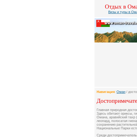
Отдых в Ом
Визы и туры в Ом
Навигация
:
Оман
/ дост
Достопримечате
Главная природная досто
Здесь обитают ориксы, г
Омана, аравийский тахр (
леопард, полосатая гиен
сохранению растительной
Национальные Парки есть
Среди достопримечатель