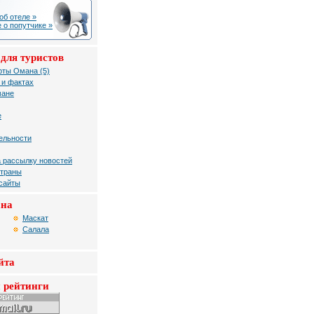
об отеле »
 о попутчике »
для туристов
рты Омана (5)
 и фактах
мане
е
ельности
 рассылку новостей
страны
 сайты
ана
Маскат
Салала
йта
 рейтинги