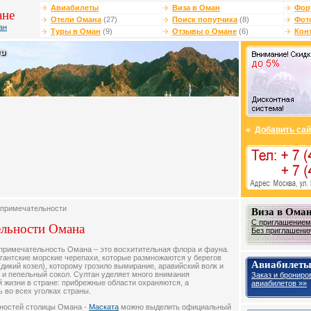
Авиабилеты
Виза в Оман
Фор
ане
Отели Омана
(27)
Поиск попутчика
(8)
Фот
ан
Туры в Оман
(9)
Отзывы о Омане
(6)
Кон
Добавить сай
опримечательности
Виза в Ома
С приглашением 
льности Омана
Без приглашения 
примечательность Омана – это восхитительная флора и фауна.
игантские морские черепахи, которые размножаются у берегов
Авиабилеты
дикий козел), которому грозило вымирание, аравийский волк и
а и пепельный сокол. Султан уделяет много внимания
Заказ и брониро
 жизни в стране: прибрежные области охраняются, а
авиабилетов »»
 во всех уголках страны.
ностей столицы Омана -
Маската
можно выделить официальный