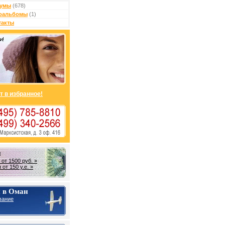
умы
(678)
оальбомы
(1)
такты
т в избранное!
н
от 1500 руб. »
от 150 у.е. »
 в Оман
вание